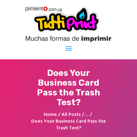
Inicio
Servicios
Trabajos
Empresa
Contacto
Does Your
Business Card
Pass the Trash
Test?
Home
All Posts
...
Does Your Business Card Pass the
Trash Test?