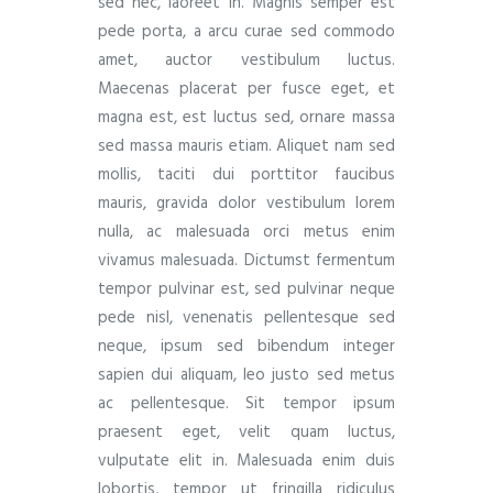
sed nec, laoreet in. Magnis semper est
pede porta, a arcu curae sed commodo
amet, auctor vestibulum luctus.
Maecenas placerat per fusce eget, et
magna est, est luctus sed, ornare massa
sed massa mauris etiam. Aliquet nam sed
mollis, taciti dui porttitor faucibus
mauris, gravida dolor vestibulum lorem
nulla, ac malesuada orci metus enim
vivamus malesuada. Dictumst fermentum
tempor pulvinar est, sed pulvinar neque
pede nisl, venenatis pellentesque sed
neque, ipsum sed bibendum integer
sapien dui aliquam, leo justo sed metus
ac pellentesque. Sit tempor ipsum
praesent eget, velit quam luctus,
vulputate elit in. Malesuada enim duis
lobortis, tempor ut fringilla ridiculus