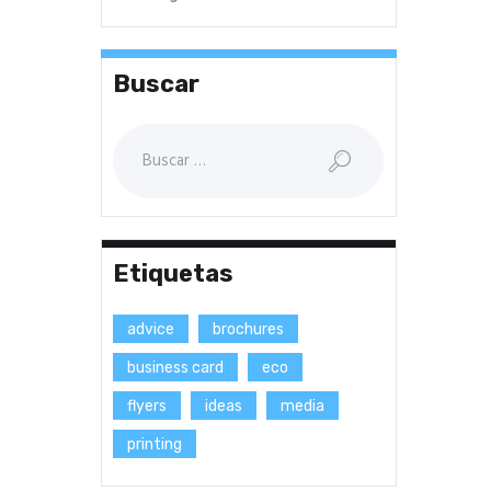
Buscar
Buscar:
Etiquetas
advice
brochures
business card
eco
flyers
ideas
media
printing