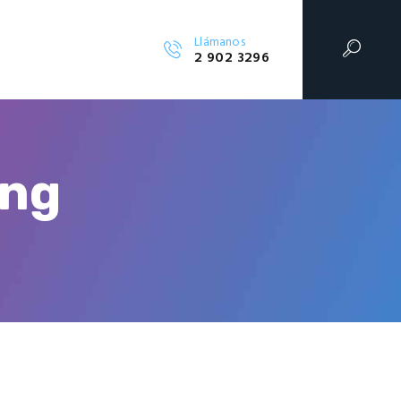
Llámanos
2 902 3296
ing