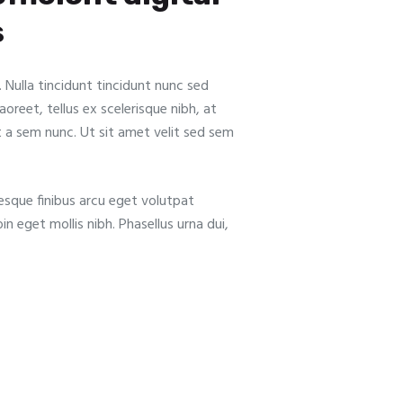
s
 Nulla tincidunt tincidunt nunc sed
oreet, tellus ex scelerisque nibh, at
t a sem nunc. Ut sit amet velit sed sem
tesque finibus arcu eget volutpat
n eget mollis nibh. Phasellus urna dui,